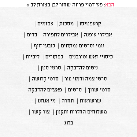
הבא
: פץ' דמוי פרווה שחור לבן בצורת לב
»
קראפטיסו
|
מסכות
|
אבזמים
|
אביזרי אופנה
|
אביזרים לתפירה
|
בדים
|
גומי וסרטים נמתחים
|
כובעי חוף
|
כיסויי ראש וטורבנים
|
כפתורים
|
ליביות
|
ניטים להדבקה
|
סרטי סטן
|
סרטי צמה ודמוי עור
|
סרטי קרושה
|
סרטי שרוך
|
סרטים
|
פאצ'ים להדבקה
|
שרשראות
|
תחרה
|
מי אנחנו
|
משלוחים החזרות ותקנון
|
צור קשר
|
בלוג