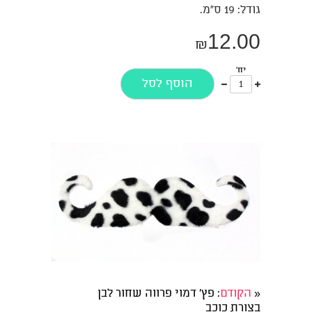
גודל: 19 ס"מ.
12.00
₪
יח'
עוד
פחות
הוסף לסל
אחד
אחד
«
הקודם
: פץ' דמוי פרווה שחור לבן
בצורת כוכב