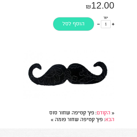
12.00
₪
יח'
עוד
פחות
הוסף לסל
אחד
אחד
«
הקודם
: פץ' קטיפה שחור סוס
הבא
: פץ' קטיפה שחור פומה
»