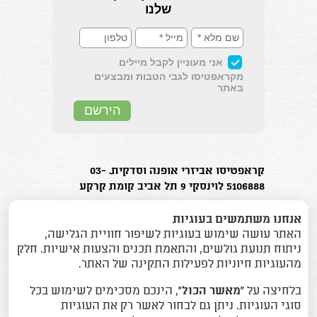
קראפטיסו אביזרי אופנה וסדקית. 03-
5106888 לוינסקי 9 תל אביב קומת קרקע
בוטיק אביזרי האופנה המוביל בישראל.
אנחנו משתמשים בעוגיות
האתר עושה שימוש בעוגיות לשיפור חוויית הגלישה,
ניתוח תנועת גולשים, והתאמת תכנים והצעות אישיות. חלק
מהעוגיות חיוניות לפעילות התקינה של האתר.
כל הזכויות שמורות (2015) © אס.או אביזרי אופנה
בע"מ. לא ניתן לעשות שימוש במידע ו/או בצילומים
בלחיצה על
“מאשר הכול”
, הינכם מסכימים לשימוש בכל
ללא אישור בכתב מאס.או אביזרי אופנה בע"מ.
סוגי העוגיות. ניתן גם לבחור לאשר רק את העוגיות