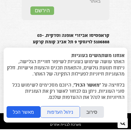
קראפטיסו אביזרי אופנה וסדקית. 03-
5106888 לוינסקי 9 תל אביב קומת קרקע
בוטיק אביזרי האופנה המוביל בישראל.
אנחנו משתמשים בעוגיות
האתר עושה שימוש בעוגיות לשיפור חוויית הגלישה,
ניתוח תנועת גולשים, והתאמת תכנים והצעות אישיות. חלק
מהעוגיות חיוניות לפעילות התקינה של האתר.
כל הזכויות שמורות (2015) © אס.או אביזרי אופנה
בע"מ. לא ניתן לעשות שימוש במידע ו/או בצילומים
בלחיצה על
“מאשר הכול”
, הינכם מסכימים לשימוש בכל
ללא אישור בכתב מאס.או אביזרי אופנה בע"מ.
סוגי העוגיות. ניתן גם לבחור לאשר רק את העוגיות
החיוניות או לנהל את ההעדפות שלכם.
סירוב
ניהול העדפות
מאשר הכל
folyou
חיפוש
מערכת לבניית אתרים