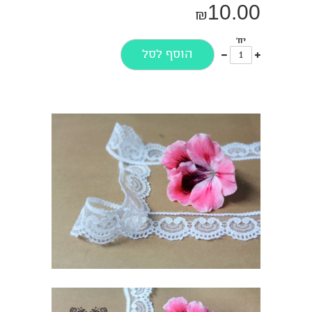
10.00
₪
יח'
עוד
פחות
הוסף לסל
אחד
אחד