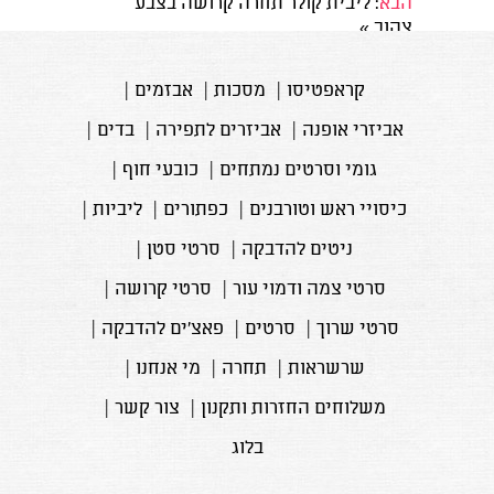
הבא
: ליבית קולר תחרה קרושה בצבע
צהוב
»
קראפטיסו
|
מסכות
|
אבזמים
|
אביזרי אופנה
|
אביזרים לתפירה
|
בדים
|
גומי וסרטים נמתחים
|
כובעי חוף
|
כיסויי ראש וטורבנים
|
כפתורים
|
ליביות
|
ניטים להדבקה
|
סרטי סטן
|
סרטי צמה ודמוי עור
|
סרטי קרושה
|
סרטי שרוך
|
סרטים
|
פאצ'ים להדבקה
|
שרשראות
|
תחרה
|
מי אנחנו
|
משלוחים החזרות ותקנון
|
צור קשר
|
בלוג