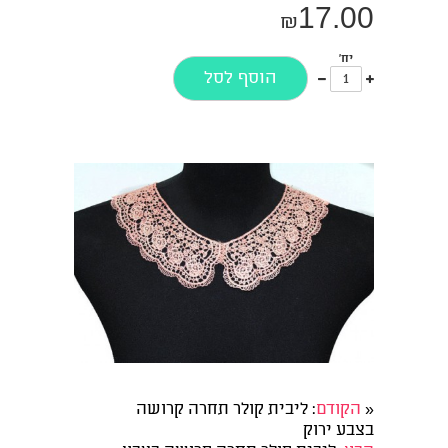
17.00
₪
יח'
עוד
פחות
הוסף לסל
אחד
אחד
«
הקודם
: ליבית קולר תחרה קרושה
בצבע ירוק